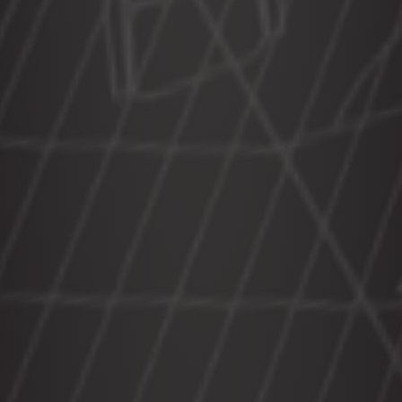
地点
项目
消息
职业生涯
接触
让我们谈谈
303-795-7956
在线连接
联系我们
提交索赔