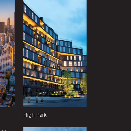
r
High Park