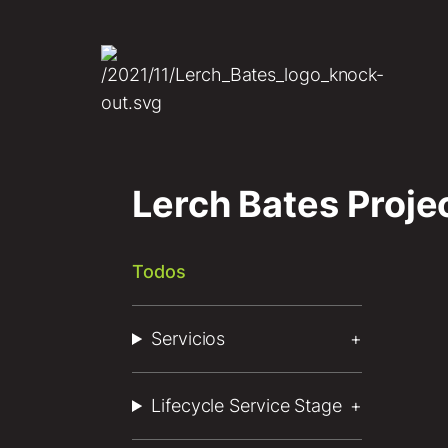
Lerch Bates Proje
So
Español de Chile
Todos
Ser
Lif
Servicios
Cli
Lifecycle Service Stage
Equ