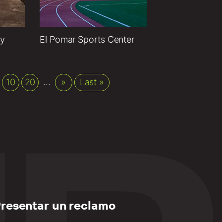
ry
El Pomar Sports Center
10
20
...
»
Last »
resentar un reclamo