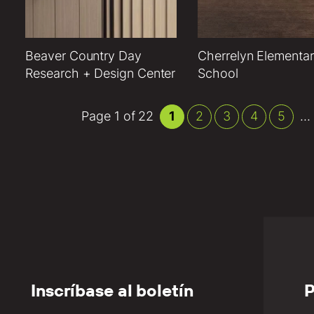
Beaver Country Day
Cherrelyn Elementa
Research + Design Center
School
Page 1 of 22
1
2
3
4
5
...
Inscríbase al boletín
P