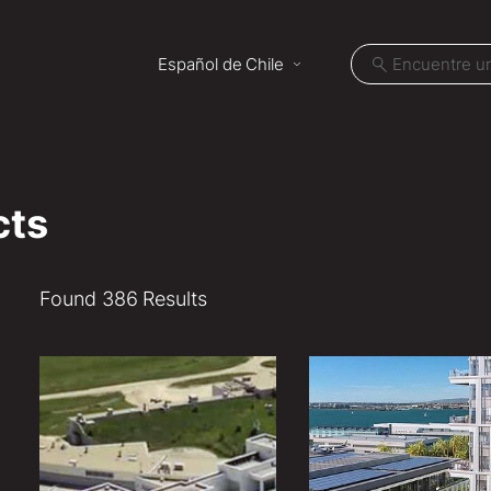
Español de Chile
cts
bre
Proyectos
Found 386 Results
vicios
Ubicacione
ecycles
Noticias
entela
Carreras
ipo LB
Contacto