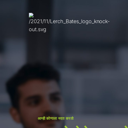
बद्दल
मराठी
सेवा
Lifecy
क्लायंट
आम्ही कोणाला मदत करतो
संघ LB