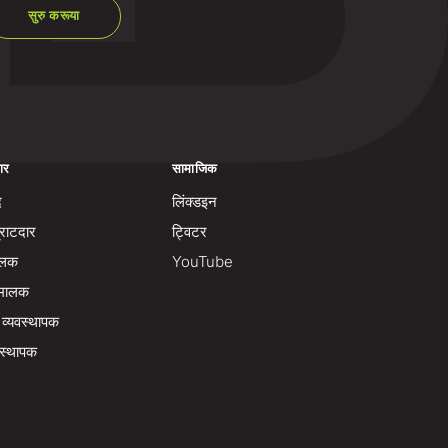
सुरु करूया
ार
सामाजिक
द
लिंक्डइन
्राटदार
ट्विटर
ालक
YouTube
 मालक
 व्यवस्थापक
वस्थापक