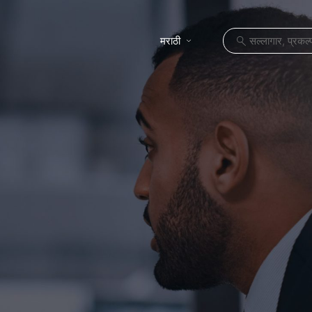
मराठी
प्रकल्प
स्थाने
cles
बातम्या
करिअर
संपर्क करा