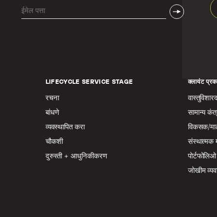
ईमेल
(आवश्यक)
LIFECYCLE SERVICE STAGE
क्लायंट प्रक
रचना
वास्तुविशार
बांधणे
सामान्य कंत
व्यवस्थापित करा
विकसक/म
चौकशी
संस्थात्मक
दुरुस्ती + आधुनिकीकरण
पोर्टफोलिओ
जोखीम व्य